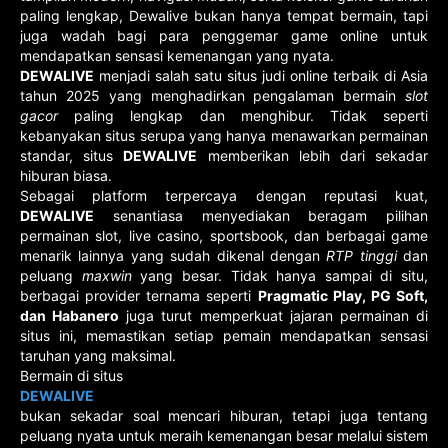
paling lengkap, Dewalive bukan hanya tempat bermain, tapi
juga wadah bagi para penggemar game online untuk
mendapatkan sensasi kemenangan yang nyata.
DEWALIVE
menjadi salah satu situs judi online terbaik di Asia
tahun 2025 yang menghadirkan pengalaman bermain
slot
gacor
paling lengkap dan menghibur. Tidak seperti
kebanyakan situs serupa yang hanya menawarkan permainan
standar, situs
DEWALIVE
memberikan lebih dari sekadar
hiburan biasa.
Sebagai platform terpercaya dengan reputasi kuat,
DEWALIVE
senantiasa menyediakan beragam pilihan
permainan slot, live casino, sportsbook, dan berbagai game
menarik lainnya yang sudah dikenal dengan
RTP tinggi
dan
peluang
maxwin
yang besar. Tidak hanya sampai di situ,
berbagai provider ternama seperti
Pragmatic Play, PG Soft,
dan Habanero
juga turut memperkuat jajaran permainan di
situs ini, memastikan setiap pemain mendapatkan sensasi
taruhan yang maksimal.
Bermain di situs
DEWALIVE
bukan sekadar soal mencari hiburan, tetapi juga tentang
peluang nyata untuk meraih kemenangan besar melalui sistem