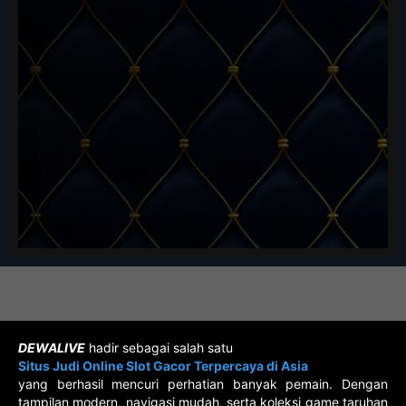
DEWALIVE
hadir sebagai salah satu
Situs Judi Online Slot Gacor Terpercaya di Asia
yang berhasil mencuri perhatian banyak pemain. Dengan
tampilan modern, navigasi mudah, serta koleksi game taruhan