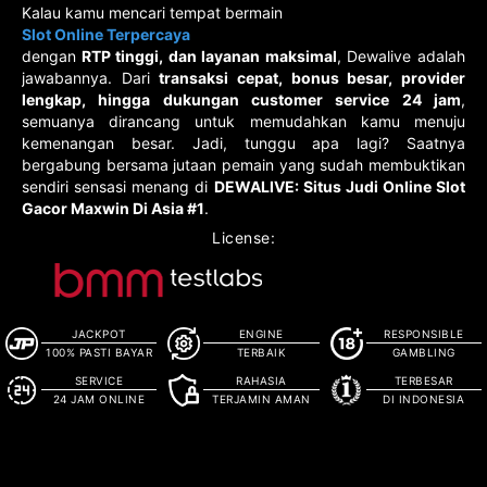
Kalau kamu mencari tempat bermain
Slot Online Terpercaya
dengan
RTP tinggi, dan layanan maksimal
, Dewalive adalah
jawabannya. Dari
transaksi cepat, bonus besar, provider
lengkap, hingga dukungan customer service 24 jam
,
semuanya dirancang untuk memudahkan kamu menuju
kemenangan besar. Jadi, tunggu apa lagi? Saatnya
bergabung bersama jutaan pemain yang sudah membuktikan
sendiri sensasi menang di
DEWALIVE: Situs Judi Online Slot
Gacor Maxwin Di Asia #1
.
License:
JACKPOT
ENGINE
RESPONSIBLE
100% PASTI BAYAR
TERBAIK
GAMBLING
SERVICE
RAHASIA
TERBESAR
24 JAM ONLINE
TERJAMIN AMAN
DI INDONESIA
© Copyright 2014 - 2026
. All Rights Reserved.