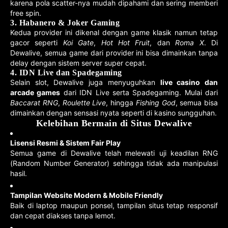
karena pola scatter-nya mudah dipahami dan sering memberi
free spin.
3. Habanero & Joker Gaming
Kedua provider ini dikenal dengan game klasik namun tetap
gacor seperti
Koi Gate
,
Hot Hot Fruit
, dan
Roma X
. Di
Dewalive, semua game dari provider ini bisa dimainkan tanpa
delay dengan sistem server super cepat.
4. IDN Live dan Spadegaming
Selain slot, Dewalive juga menyuguhkan
live casino dan
arcade games
dari IDN Live serta Spadegaming. Mulai dari
Baccarat RNG
,
Roulette Live
, hingga
Fishing God
, semua bisa
dimainkan dengan sensasi nyata seperti di kasino sungguhan.
Kelebihan Bermain di Situs Dewalive
Lisensi Resmi & Sistem Fair Play
Semua game di Dewalive telah melewati uji keadilan RNG
(Random Number Generator) sehingga tidak ada manipulasi
hasil.
Tampilan Website Modern & Mobile Friendly
Baik di laptop maupun ponsel, tampilan situs tetap responsif
dan cepat diakses tanpa lemot.