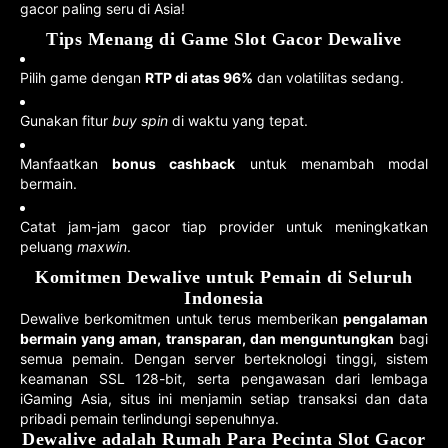
gacor paling seru di Asia!
Tips Menang di Game Slot Gacor Dewalive
Pilih game dengan
RTP di atas 96%
dan volatilitas sedang.
Gunakan fitur
buy spin
di waktu yang tepat.
Manfaatkan
bonus cashback
untuk menambah modal
bermain.
Catat jam-jam gacor tiap provider untuk meningkatkan
peluang
maxwin
.
Komitmen Dewalive untuk Pemain di Seluruh
Indonesia
Dewalive berkomitmen untuk terus memberikan
pengalaman
bermain yang aman, transparan, dan menguntungkan
bagi
semua pemain. Dengan server berteknologi tinggi, sistem
keamanan SSL 128-bit, serta pengawasan dari lembaga
iGaming Asia, situs ini menjamin setiap transaksi dan data
pribadi pemain terlindungi sepenuhnya.
Dewalive adalah Rumah Para Pecinta Slot Gacor